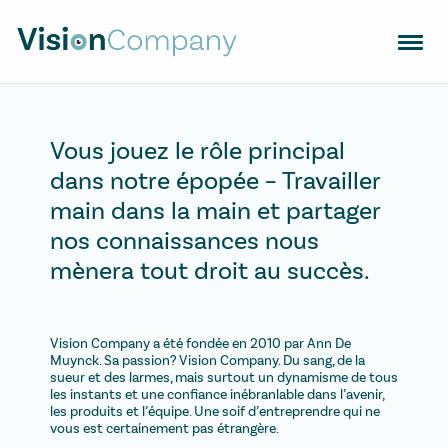
VERRES OPTIQUES
MONTURES
Vous jouez le rôle principal
dans notre épopée – Travailler
APPAREILS
main dans la main et partager
CHERCHEZ UN OPTICIEN
nos connaissances nous
TENDANCES
mènera tout droit au succès.
CONTACT
VISION SUPPORT
Vision Company a été fondée en 2010 par Ann De
Muynck. Sa passion? Vision Company. Du sang, de la
sueur et des larmes, mais surtout un dynamisme de tous
NL
EN
FR
les instants et une confiance inébranlable dans l’avenir,
les produits et l’équipe. Une soif d’entreprendre qui ne
vous est certainement pas étrangère.