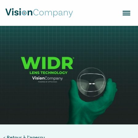
VERRES OPTIQUES
MONTURES
APPAREILS
CHERCHEZ UN OPTICIEN
TENDANCES
CONTACT
VISION SUPPORT
NL
EN
FR
Retour à l’aperçu