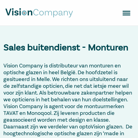
OPTISCHE GLAZEN
MONTUREN
Sales buitendienst - Monturen
APPARATUUR
Vision Company is distributeur van monturen en
ZOEK OPTIEKZAAK
optische glazen in heel België. De hoofdzetel is
TRENDS
gesitueerd in Melle. We richten ons uitsluitend naar
de zelfstandige opticien, die net dat ietsje meer wil
CONTACT
voor zijn klant. Als betrouwbare zakenpartner helpen
VISION SUPPORT
we opticiens in het behalen van hun doelstellingen.
Vision Company is agent voor de montuurmerken
TAVAT en Monoqool. Zij leveren producten die
geassocieerd worden met design en klasse.
NL
EN
FR
Daarnaast zijn we verdeler van optoVision glazen. De
hoogtechnologische optische glazen zijn ‘made in