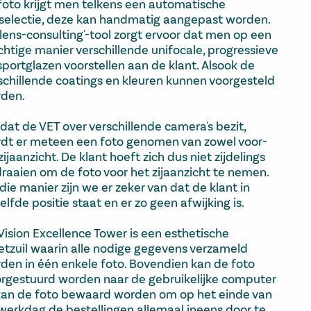
foto krijgt men telkens een automatische
selectie, deze kan handmatig aangepast worden.
'lens-consulting'-tool zorgt ervoor dat men op een
chtige manier verschillende unifocale, progressieve
sportglazen voorstellen aan de klant. Alsook de
schillende coatings en kleuren kunnen voorgesteld
den.
at de VET over verschillende camera's bezit,
dt er meteen een foto genomen van zowel voor-
 zijaanzicht. De klant hoeft zich dus niet zijdelings
draaien om de foto voor het zijaanzicht te nemen.
die manier zijn we er zeker van dat de klant in
elfde positie staat en er zo geen afwijking is.
Vision Excellence Tower is een esthetische
tzuil waarin alle nodige gegevens verzameld
den in één enkele foto. Bovendien kan de foto
rgestuurd worden naar de gebruikelijke computer
kan de foto bewaard worden om op het einde van
werkdag de bestellingen allemaal ineens door te