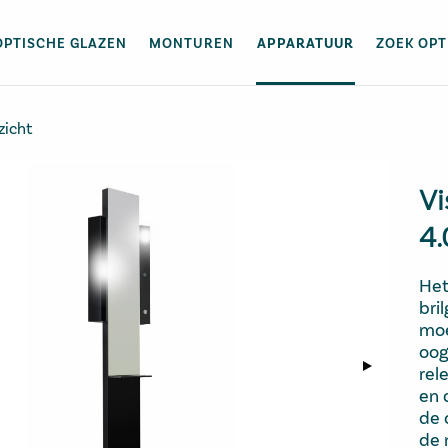
OPTISCHE GLAZEN
MONTUREN
APPARATUUR
ZOEK OPT
zicht
Vi
4
Het
bri
moe
oog
rel
en 
de 
de 