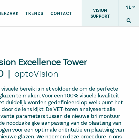
NL
VISION
IEKZAAK
TRENDS
CONTACT
SUPPORT
sion Excellence Tower
.0 |
optoVision
 visuele bereik is niet voldoende om de perfecte
lglazen te maken. Voor een 100% visuele kwaliteit
t duidelijk worden gedefinieerd op welk punt het
 door de lens kijkt. De VET-toren analyseert alle
evante parameters tussen de nieuwe brilmontuur
de noodzakelijke aanpassing van de plaatsing van
ogen voor een optimale oriëntatie en plaatsing van
nieuwe glazen. We noemen deze procedure in ons