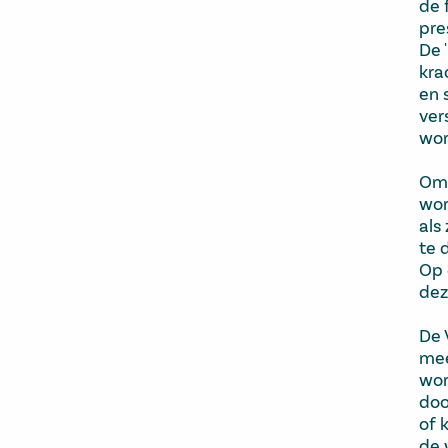
de 
pre
De 
kra
en 
ver
wor
Omd
wor
als
te 
Op 
dez
De 
mee
wor
doo
of 
de 