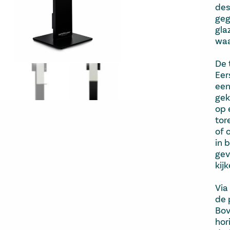
des
geg
gla
waa
De 
Eer
een
gek
op 
tor
of 
in 
gev
kij
Via
de 
Bov
hor