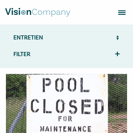
VERRES OPTIQUES
MONTURES
APPAREILS
FILTER
CHERCHEZ UN OPTICIEN
TENDANCES
CONTACT
VISION SUPPORT
NL
EN
FR