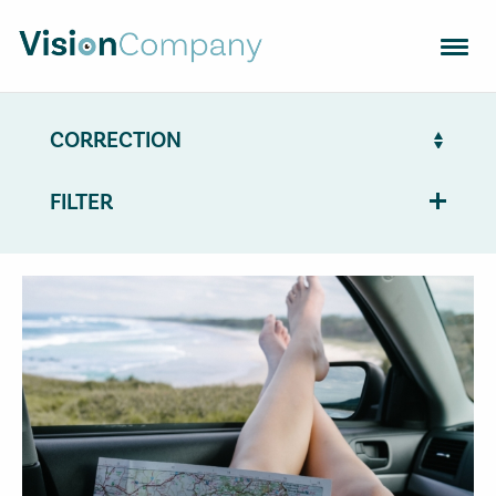
VERRES OPTIQUES
MONTURES
APPAREILS
FILTER
CHERCHEZ UN OPTICIEN
TENDANCES
CONTACT
VISION SUPPORT
NL
EN
FR