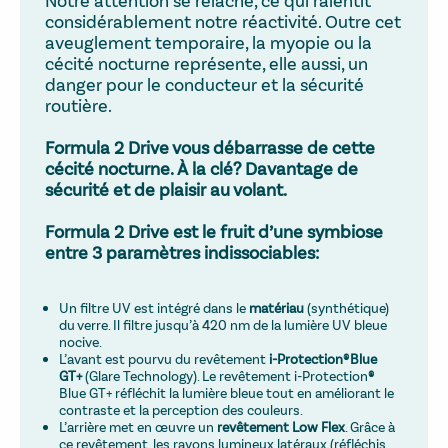
Notre attention se relâche, ce qui ralentit
considérablement notre réactivité. Outre cet
aveuglement temporaire, la myopie ou la
cécité nocturne représente, elle aussi, un
danger pour le conducteur et la sécurité
routière.
Formula 2 Drive vous débarrasse de cette
cécité nocturne. À la clé? Davantage de
sécurité et de plaisir au volant.
Formula 2 Drive est le fruit d’une symbiose
entre 3 paramètres indissociables:
Un filtre UV est intégré dans le
matériau
(synthétique)
du verre. Il filtre jusqu’à 420 nm de la lumière UV bleue
nocive.
L’avant est pourvu du revêtement
i-Protection® Blue
GT+
(Glare Technology). Le revêtement i-Protection
®
Blue GT+ réfléchit la lumière bleue tout en améliorant le
contraste et la perception des couleurs.
L’arrière met en œuvre un
revêtement
Low Flex
. Grâce à
ce revêtement, les rayons lumineux latéraux (réfléchis