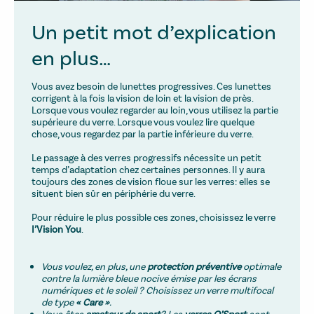
Un petit mot d’explication
en plus…
Vous avez besoin de lunettes progressives. Ces lunettes
corrigent à la fois la vision de loin et la vision de près.
Lorsque vous voulez regarder au loin, vous utilisez la partie
supérieure du verre. Lorsque vous voulez lire quelque
chose, vous regardez par la partie inférieure du verre.
Le passage à des verres progressifs nécessite un petit
temps d’adaptation chez certaines personnes. Il y aura
toujours des zones de vision floue sur les verres: elles se
situent bien sûr en périphérie du verre.
Pour réduire le plus possible ces zones, choisissez le verre
I’Vision You
.
Vous voulez, en plus, une
protection préventive
optimale
contre la lumière bleue nocive émise par les écrans
numériques et le soleil ? Choisissez un verre multifocal
de type
« Care »
.
Vous êtes
amateur de sport
? Les
verres O’Sport
sont