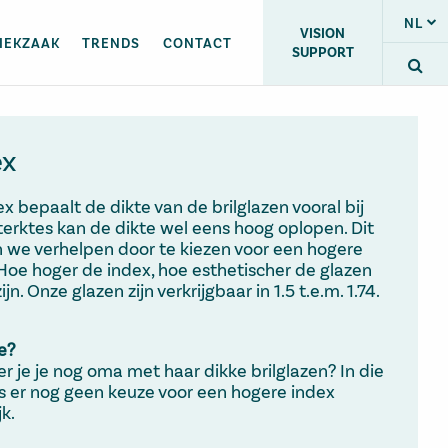
NL
VISION
IEKZAAK
TRENDS
CONTACT
SUPPORT
ex
x bepaalt de dikte van de brilglazen vooral bij
terktes kan de dikte wel eens hoog oplopen. Dit
 we verhelpen door te kiezen voor een hogere
 Hoe hoger de index, hoe esthetischer de glazen
ijn. Onze glazen zijn verkrijgbaar in 1.5 t.e.m. 1.74.
e?
r je je nog oma met haar dikke brilglazen? In die
as er nog geen keuze voor een hogere index
jk.