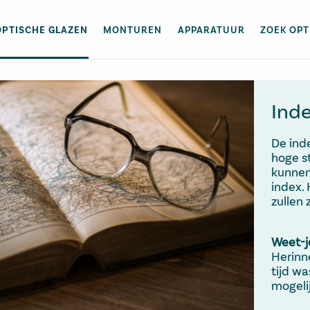
OPTISCHE GLAZEN
MONTUREN
APPARATUUR
ZOEK OPT
Ind
De inde
hoge s
kunnen
index.
zullen z
Weet-j
Herinne
tijd w
mogeli