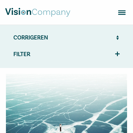
OPTISCHE GLAZEN
MONTUREN
APPARATUUR
FILTER
ZOEK OPTIEKZAAK
TRENDS
CONTACT
VISION SUPPORT
NL
EN
FR