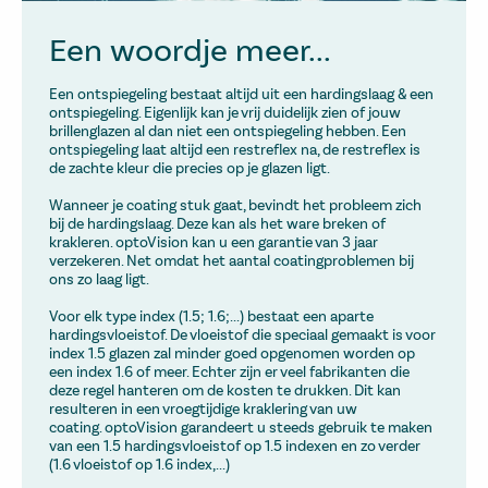
Een woordje meer...
Een ontspiegeling bestaat altijd uit een hardingslaag & een
ontspiegeling. Eigenlijk kan je vrij duidelijk zien of jouw
brillenglazen al dan niet een ontspiegeling hebben. Een
ontspiegeling laat altijd een restreflex na, de restreflex is
de zachte kleur die precies op je glazen ligt.
Wanneer je coating stuk gaat, bevindt het probleem zich
bij de hardingslaag. Deze kan als het ware breken of
krakleren. optoVision kan u een garantie van 3 jaar
verzekeren. Net omdat het aantal coatingproblemen bij
ons zo laag ligt.
Voor elk type index (1.5; 1.6;...) bestaat een aparte
hardingsvloeistof. De vloeistof die speciaal gemaakt is voor
index 1.5 glazen zal minder goed opgenomen worden op
een index 1.6 of meer. Echter zijn er veel fabrikanten die
deze regel hanteren om de kosten te drukken. Dit kan
resulteren in een vroegtijdige kraklering van uw
coating. optoVision garandeert u steeds gebruik te maken
van een 1.5 hardingsvloeistof op 1.5 indexen en zo verder
(1.6 vloeistof op 1.6 index,...)